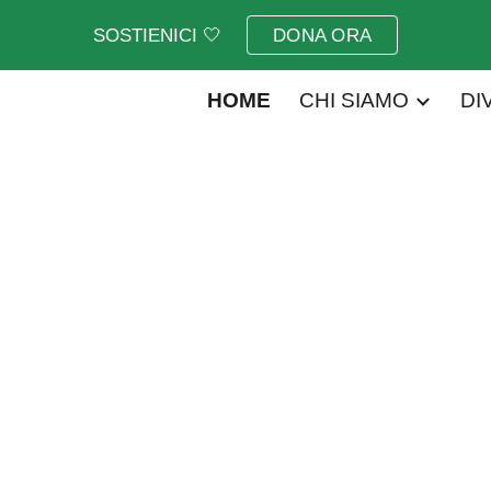
SOSTIENICI 🤍
DONA ORA
ip to main content
Skip to navigat
HOME
CHI SIAMO
DI